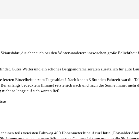
 Skiausfahrt, die aber auch bei den Winterwanderern inzwischen große Beliebtheit f
efindet. Gutes Wetter und ein schönes Bergpanorama sorgten zusätzlich für gute La
letzten Einzelheiten zum Tagesablauf. Nach knapp 3 Stunden Fahrzeit war die Talsta
n. Bei anfangs bedecktem Himmel setzte sich nach und nach die Sonne immer mehr d
nicht so lange auf sich warten ließ.
über einen teils vereisten Fahrweg 400 Höhenmeter hinauf zur Hütte „Ehrwalder Alm
 Skifahrern zum gemeinsamen Mittagessen. Gut gestärkt zog es dann die Skifahrer wi