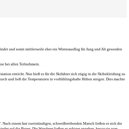
indet und somit mittlerweile eher ein Winterausflug für Jung und Alt geworden
une bei allen Teilnehmern.
tion erreicht. Nun hieß es für die Skifahrer sich zügig in die Skibekleidung zu
urch und ließ die Temperaturen in vorfrühlingshafte Höhen steigen. Dies machte
“. Nach einem fast zweistündigen, schweißtreibenden Marsch ließen es sich die
eder auf die Pisten. Die Wanderer ließen es ruhiger angehen, bevor sie zum