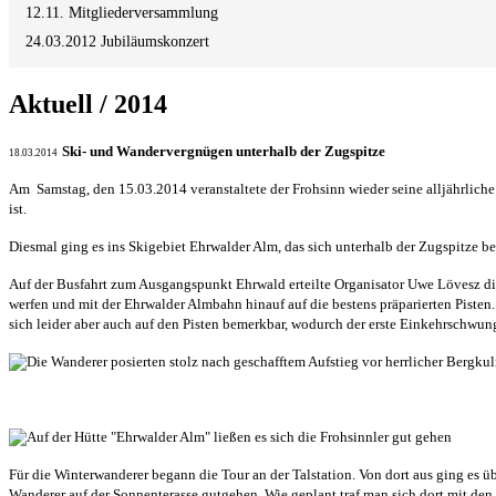
12.11. Mitgliederversammlung
24.03.2012 Jubiläumskonzert
Aktuell / 2014
Ski- und Wandervergnügen unterhalb der Zugspitze
18.03.2014
Am Samstag, den 15.03.2014 veranstaltete der Frohsinn wieder seine alljährliche
ist.
Diesmal ging es ins Skigebiet Ehrwalder Alm, das sich unterhalb der Zugspitze b
Auf der Busfahrt zum Ausgangspunkt Ehrwald erteilte Organisator Uwe Lövesz die 
werfen und mit der Ehrwalder Almbahn hinauf auf die bestens präparierten Piste
sich leider aber auch auf den Pisten bemerkbar, wodurch der erste Einkehrschwung 
Für die Winterwanderer begann die Tour an der Talstation. Von dort aus ging es 
Wanderer auf der Sonnenterasse gutgehen. Wie geplant traf man sich dort mit den