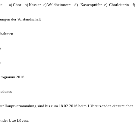
hte: a) Chor b) Kassier c) Waldheimwart d) Kassenprüfer e) Chorleiterin f) 
tungen der Vorstandschaft
fnahmen
n
e
sprogramm 2016
iedenes
zur Hauptversammlung sind bis zum 18.02.2016 beim 1.Vorsitzenden einzureichen
zender Uwe Lövesz