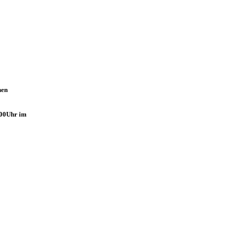
hen
.00Uhr im